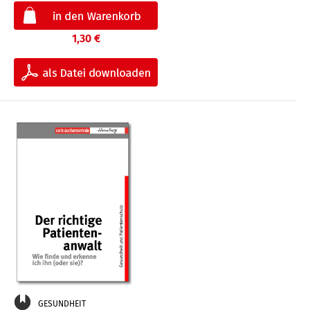
1,30 €
GESUNDHEIT