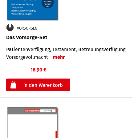
VORSORGEN
Das Vorsorge-Set
Patienten­ver­fügung, Testa­ment, Be­treuungs­verfü­gung,
Vor­sorge­voll­macht
mehr
16,90 €
€