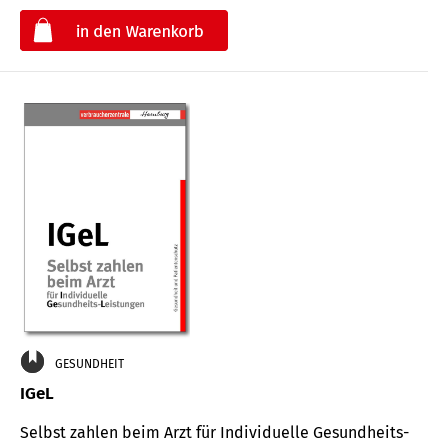
€
GESUNDHEIT
IGeL
Selbst zahlen beim Arzt für Indi­vidu­elle Gesund­heits-