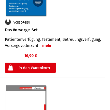
VORSORGEN
Das Vorsorge-Set
Patienten­ver­fügung, Testa­ment, Be­treuungs­verfü­gung,
Vor­sorge­voll­macht
mehr
16,90 €
€