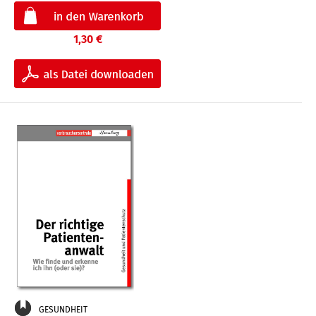
1,30 €
GESUNDHEIT