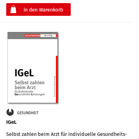
€
GESUNDHEIT
IGeL
Selbst zahlen beim Arzt für Indi­vidu­elle Gesund­heits-