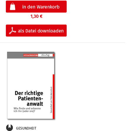
1,30 €
GESUNDHEIT