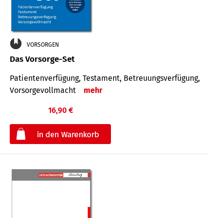
VORSORGEN
Das Vorsorge-Set
Patienten­ver­fügung, Testa­ment, Be­treuungs­verfü­gung,
Vor­sorge­voll­macht
mehr
16,90 €
€