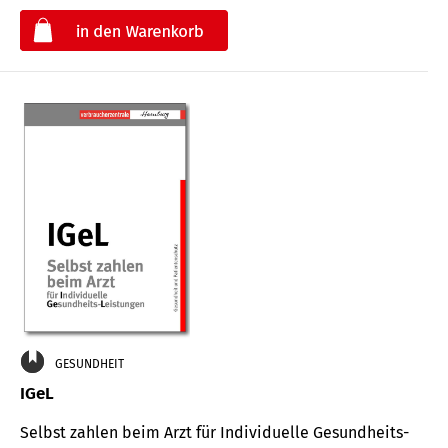
€
GESUNDHEIT
IGeL
Selbst zahlen beim Arzt für Indi­vidu­elle Gesund­heits-