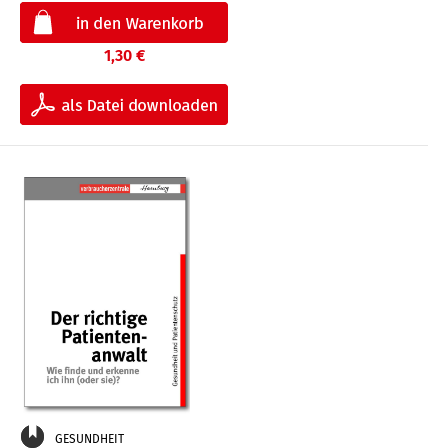
1,30 €
GESUNDHEIT