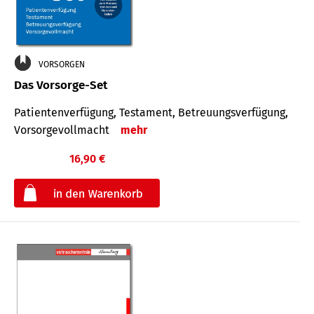
VORSORGEN
Das Vorsorge-Set
Patienten­ver­fügung, Testa­ment, Be­treuungs­verfü­gung,
Vor­sorge­voll­macht
mehr
16,90 €
€