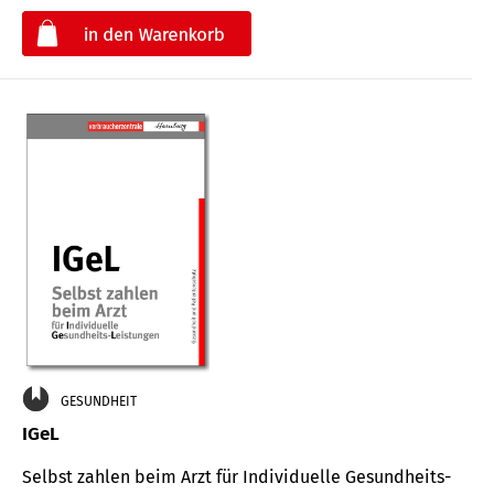
€
GESUNDHEIT
IGeL
Selbst zahlen beim Arzt für Indi­vidu­elle Gesund­heits-