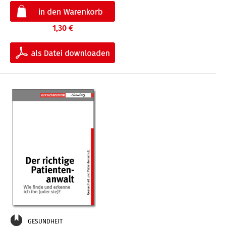
1,30 €
GESUNDHEIT