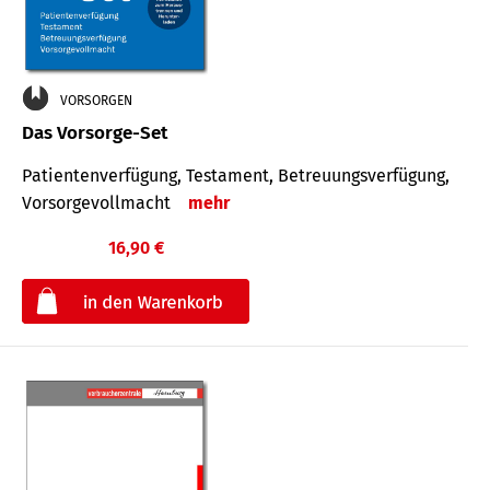
VORSORGEN
Das Vorsorge-Set
Patienten­ver­fügung, Testa­ment, Be­treuungs­verfü­gung,
Vor­sorge­voll­macht
mehr
16,90 €
€