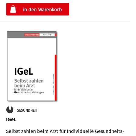
€
GESUNDHEIT
IGeL
Selbst zahlen beim Arzt für Indi­vidu­elle Gesund­heits-