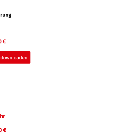
erung
0 €
hr
0 €