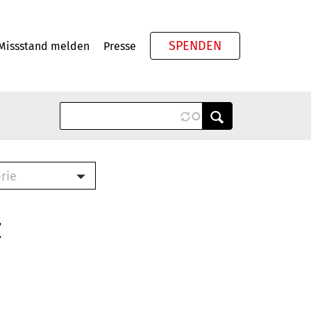
SPENDEN
Missstand melden
Presse
Meta
rie
ook (PDF)
terbrief (RTF)
z
roschüre (PDF)
cklisten (PDF)
schüre
ch