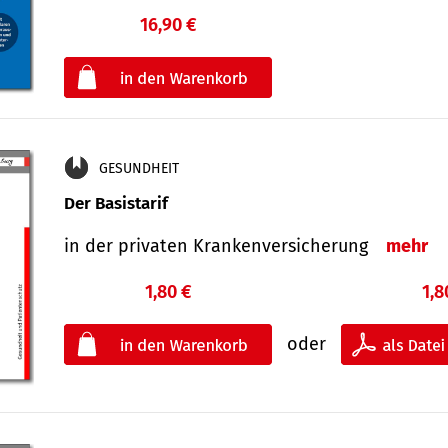
16,90 €
€
oder
GESUNDHEIT
Der Basistarif
in der privaten Kran­ken­ver­siche­rung
mehr
1,80 €
1,8
oder