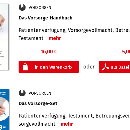
VORSORGEN
Das Vorsorge-Handbuch
Patientenverfügung, Vorsorgevollmacht, Betre
Testament
mehr
16,00 €
5,0
oder
VORSORGEN
Das Vorsorge-Set
Patienten­ver­fügung, Testa­ment, Be­treuungs­ver
sorge­voll­macht
mehr