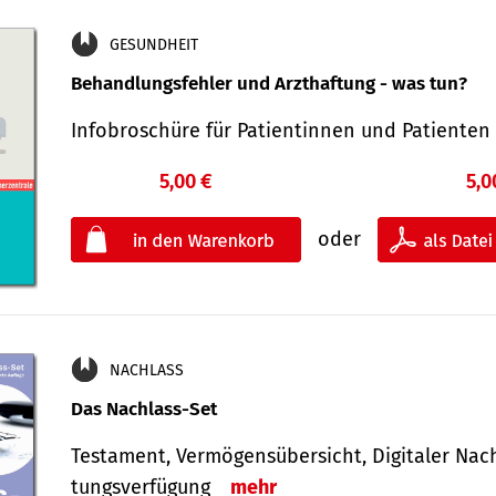
GESUNDHEIT
Behandlungsfehler und Arzthaftung - was tun?
Infobroschüre für Patientinnen und Patiente
5,00 €
5,0
oder
NACHLASS
Das Nachlass-Set
Testament, Vermögens­übersicht, Digitaler Nach­
tungs­ver­fügung
mehr