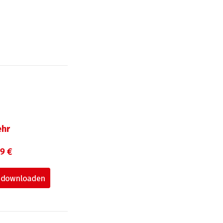
hr
99 €