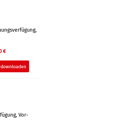
uungsverfügung,
0 €
fü­gung, Vor­