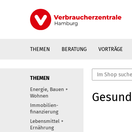
Direkt
zum
Inhalt
THEMEN
BERATUNG
VORTRÄGE
THEMEN
nstaltungen
Energie, Bauen +
Gesund
0
Wohnen
Elemente
Immobilien-
finanzierung
Lebensmittel +
Ernährung