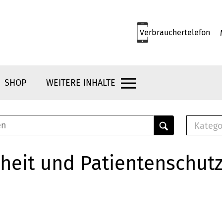
Verbrauchertelefon
SHOP
WEITERE INHALTE
Katego
E-B
Mus
heit und Patientenschut
E-B
Che
Bro
Bu