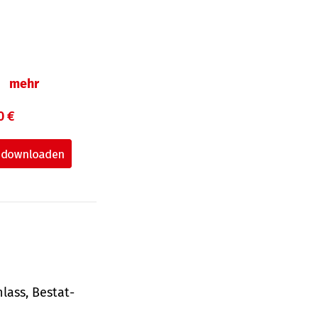
n
mehr
0 €
lass, Bestat­