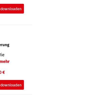
herung
Wie
mehr
0 €