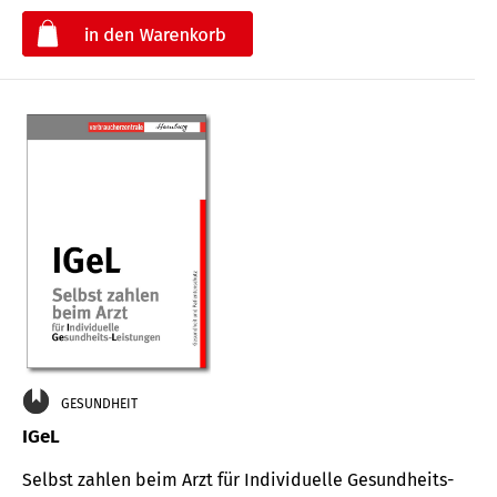
€
GESUNDHEIT
IGeL
Selbst zahlen beim Arzt für Indi­vidu­elle Gesund­heits-