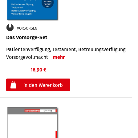
VORSORGEN
Das Vorsorge-Set
Patienten­ver­fügung, Testa­ment, Be­treuungs­verfü­gung,
Vor­sorge­voll­macht
mehr
16,90 €
€