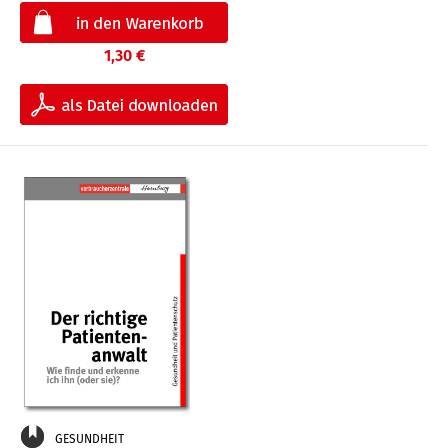
1,30 €
GESUNDHEIT