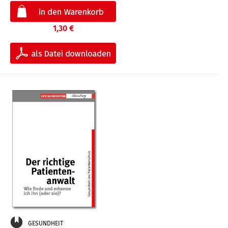
1,30 €
GESUNDHEIT