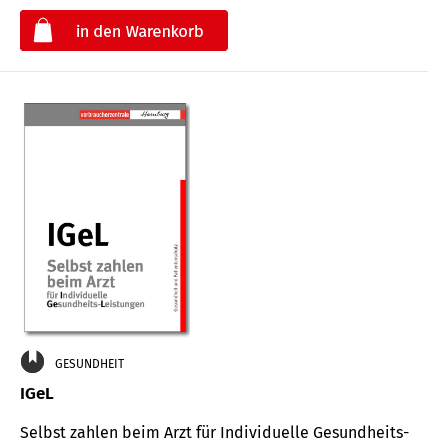
€
GESUNDHEIT
IGeL
Selbst zahlen beim Arzt für Indi­vidu­elle Gesund­heits-