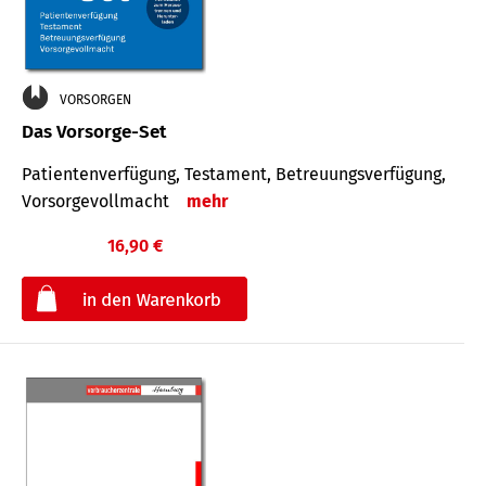
VORSORGEN
Das Vorsorge-Set
Patienten­ver­fügung, Testa­ment, Be­treuungs­verfü­gung,
Vor­sorge­voll­macht
mehr
16,90 €
€