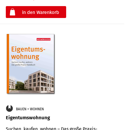
€
BAUEN + WOHNEN
Eigentumswohnung
Suchen, kaufen, wohnen – Das große Praxis-