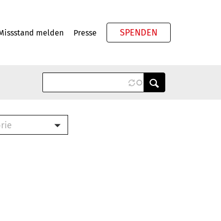
SPENDEN
Missstand melden
Presse
Meta
rie
ook (PDF)
terbrief (RTF)
roschüre (PDF)
cklisten (PDF)
schüre
ch