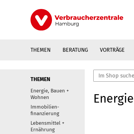
Direkt
zum
Inhalt
THEMEN
BERATUNG
VORTRÄGE
THEMEN
nstaltungen
Energie, Bauen +
Energie
0
Wohnen
Elemente
Immobilien-
finanzierung
Lebensmittel +
Ernährung