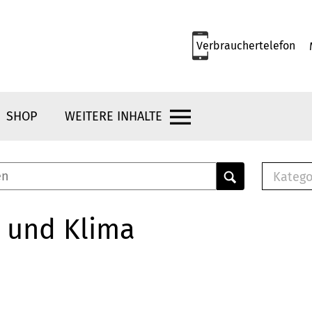
Verbrauchertelefon
SHOP
WEITERE INHALTE
Katego
E-B
Mus
 und Klima
E-B
Che
Bro
Bu