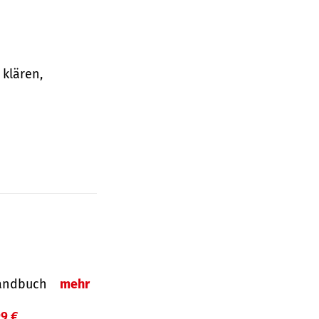
klären,
-Handbuch
mehr
99 €