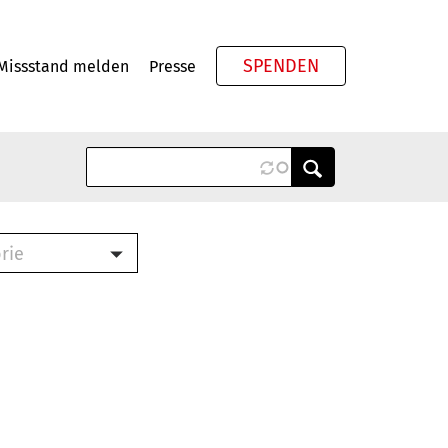
SPENDEN
Missstand melden
Presse
Meta
rie
ook (PDF)
terbrief (RTF)
roschüre (PDF)
cklisten (PDF)
schüre
ch