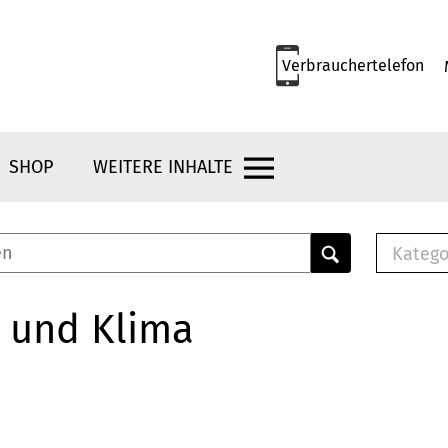
Verbrauchertelefon
SHOP
WEITERE INHALTE
Katego
E-B
Mus
 und Klima
E-B
Che
Bro
Bu