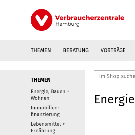
Direkt
zum
Inhalt
THEMEN
BERATUNG
VORTRÄGE
THEMEN
nstaltungen
Energie, Bauen +
Energie
0
Wohnen
Elemente
Immobilien-
finanzierung
Lebensmittel +
Ernährung