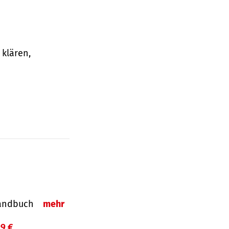
klären,
-Handbuch
mehr
99 €