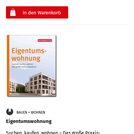
€
BAUEN + WOHNEN
Eigentumswohnung
Suchen, kaufen, wohnen – Das große Praxis-