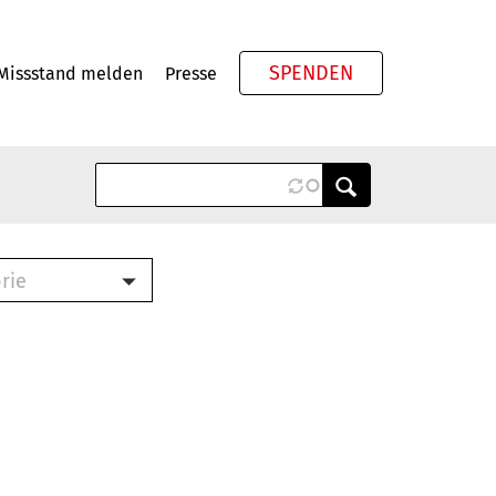
SPENDEN
Missstand melden
Presse
Meta
rie
ook (PDF)
terbrief (RTF)
roschüre (PDF)
cklisten (PDF)
schüre
ch