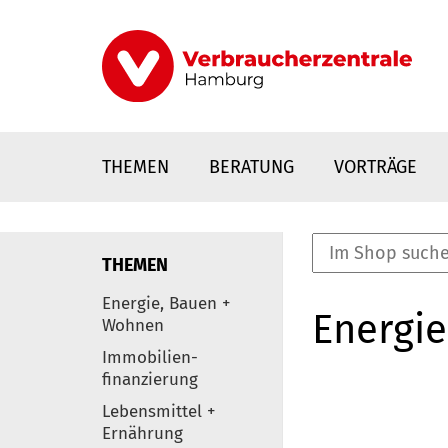
Direkt
zum
Inhalt
THEMEN
BERATUNG
VORTRÄGE
THEMEN
nstaltungen
Energie, Bauen +
Energie
0
Wohnen
Elemente
Immobilien-
finanzierung
Lebensmittel +
Ernährung