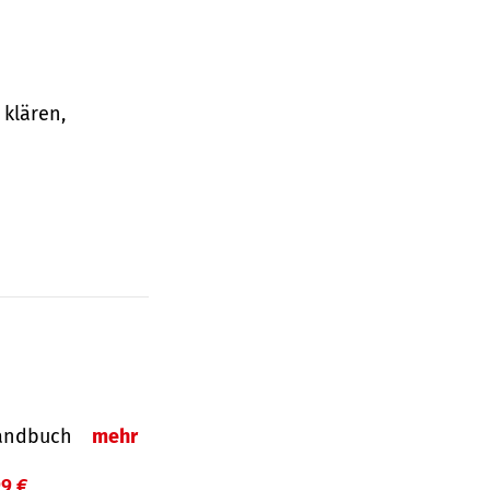
klären,
-Handbuch
mehr
99 €