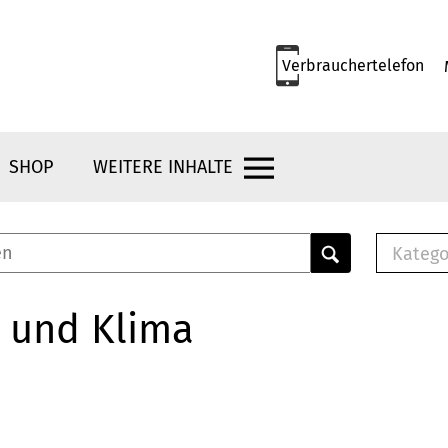
Verbrauchertelefon
SHOP
WEITERE INHALTE
Katego
E-B
Mus
 und Klima
E-B
Che
Bro
Bu