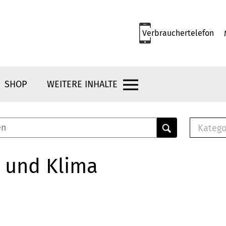
Verbrauchertelefon
SHOP
WEITERE INHALTE
Katego
E-B
Mus
 und Klima
E-B
Che
Bro
Bu