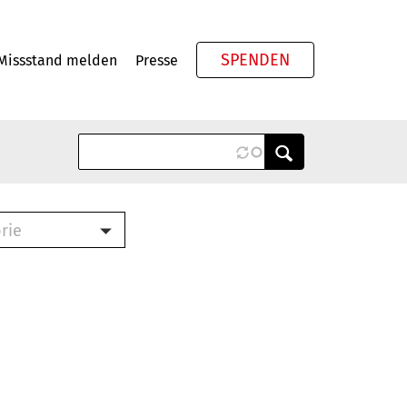
SPENDEN
Missstand melden
Presse
Meta
rie
ook (PDF)
terbrief (RTF)
roschüre (PDF)
cklisten (PDF)
schüre
ch