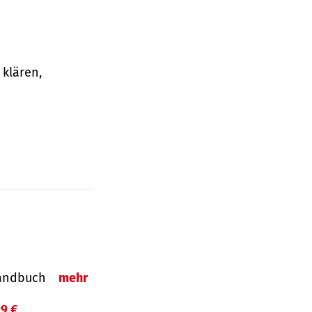
klären,
-Handbuch
mehr
99 €