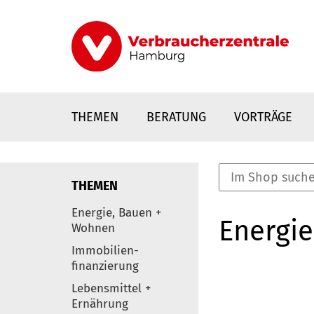
Direkt
zum
Inhalt
THEMEN
BERATUNG
VORTRÄGE
THEMEN
nstaltungen
Energie, Bauen +
Energie
0
Wohnen
Elemente
Immobilien-
finanzierung
Lebensmittel +
Ernährung