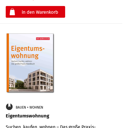
€
BAUEN + WOHNEN
Eigentumswohnung
Suchen, kaufen, wohnen – Das große Praxis-