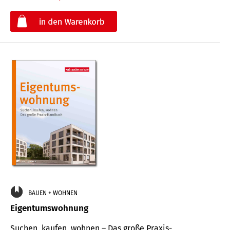
€
BAUEN + WOHNEN
Eigentumswohnung
Suchen, kaufen, wohnen – Das große Praxis-