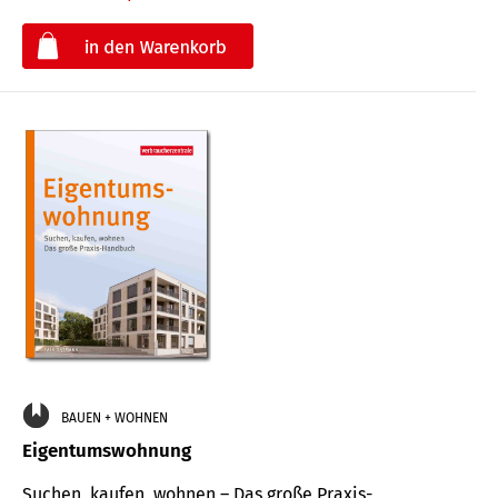
€
BAUEN + WOHNEN
Eigentumswohnung
Suchen, kaufen, wohnen – Das große Praxis-