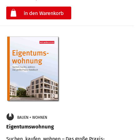
€
BAUEN + WOHNEN
Eigentumswohnung
Suchen, kaufen, wohnen – Das große Praxis-