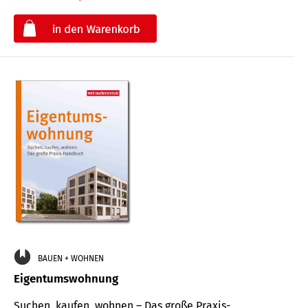
€
BAUEN + WOHNEN
Eigentumswohnung
Suchen, kaufen, wohnen – Das große Praxis-