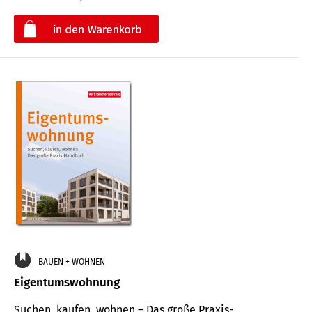
€
BAUEN + WOHNEN
Eigentumswohnung
Suchen, kaufen, wohnen – Das große Praxis-