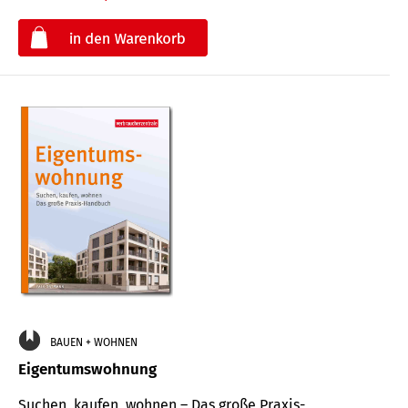
€
BAUEN + WOHNEN
Eigentumswohnung
Suchen, kaufen, wohnen – Das große Praxis-