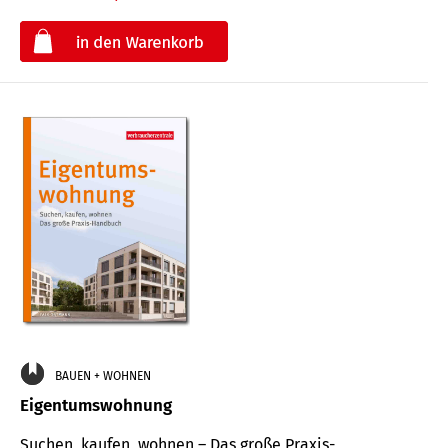
€
BAUEN + WOHNEN
Eigentumswohnung
Suchen, kaufen, wohnen – Das große Praxis-