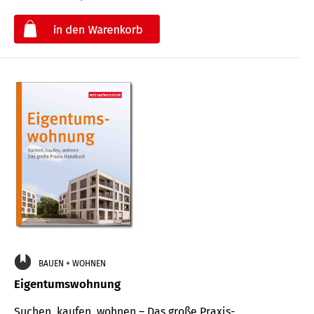
€
BAUEN + WOHNEN
Eigentumswohnung
Suchen, kaufen, wohnen – Das große Praxis-