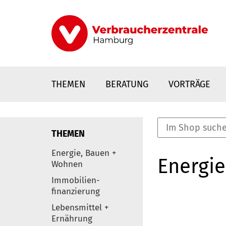
Direkt
zum
Inhalt
THEMEN
BERATUNG
VORTRÄGE
THEMEN
nstaltungen
Energie, Bauen +
Energie
0
Wohnen
Elemente
Immobilien-
finanzierung
Lebensmittel +
Ernährung