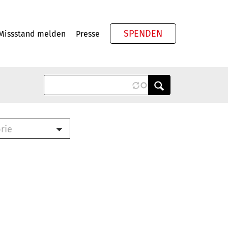
SPENDEN
Missstand melden
Presse
Meta
rie
ook (PDF)
terbrief (RTF)
roschüre (PDF)
cklisten (PDF)
schüre
ch