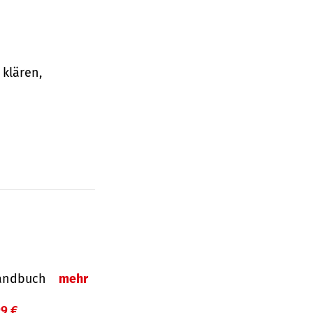
klären,
-Handbuch
mehr
99 €