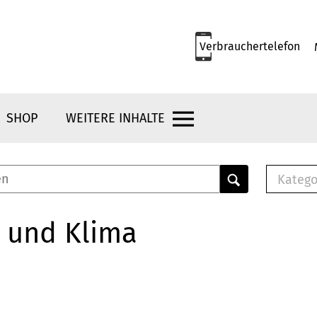
Verbrauchertelefon
SHOP
WEITERE INHALTE
Katego
E-B
Mus
 und Klima
E-B
Che
Bro
Bu