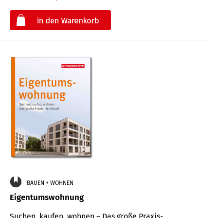
€
BAUEN + WOHNEN
Eigentumswohnung
Suchen, kaufen, wohnen – Das große Praxis-