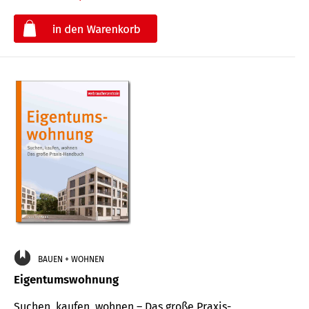
€
BAUEN + WOHNEN
Eigentumswohnung
Suchen, kaufen, wohnen – Das große Praxis-