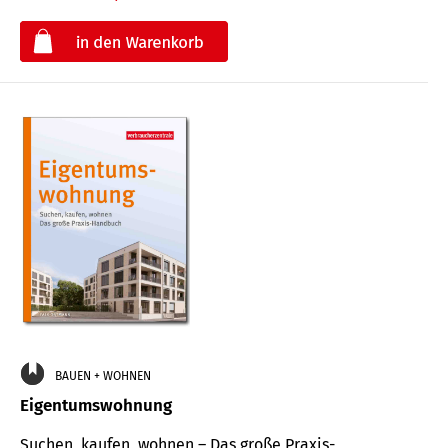
€
BAUEN + WOHNEN
Eigentumswohnung
Suchen, kaufen, wohnen – Das große Praxis-