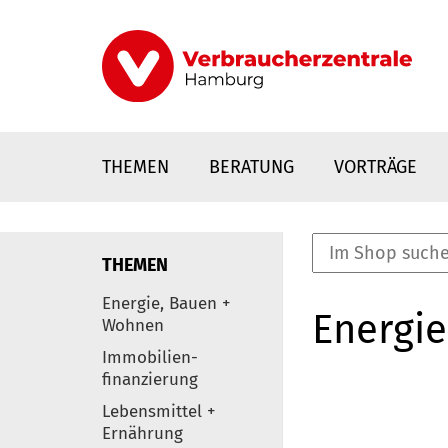
Direkt
zum
Inhalt
THEMEN
BERATUNG
VORTRÄGE
THEMEN
nstaltungen
Energie, Bauen +
Energie
0
Wohnen
Elemente
Immobilien-
finanzierung
Lebensmittel +
Ernährung