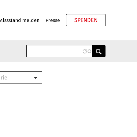
SPENDEN
Missstand melden
Presse
Meta
rie
ook (PDF)
terbrief (RTF)
roschüre (PDF)
cklisten (PDF)
schüre
ch