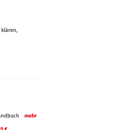
klären,
-Handbuch
mehr
99 €