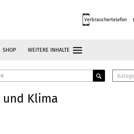
Verbrauchertelefon
SHOP
WEITERE INHALTE
Katego
E-B
Mus
 und Klima
E-B
Che
Bro
Bu