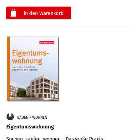
€
BAUEN + WOHNEN
Eigentumswohnung
Suchen, kaufen, wohnen – Das große Praxis-