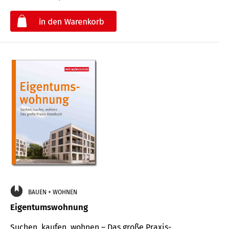
€
BAUEN + WOHNEN
Eigentumswohnung
Suchen, kaufen, wohnen – Das große Praxis-