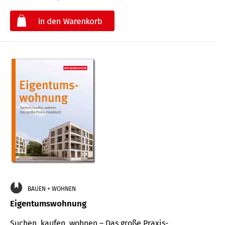
€
BAUEN + WOHNEN
Eigentumswohnung
Suchen, kaufen, wohnen – Das große Praxis-