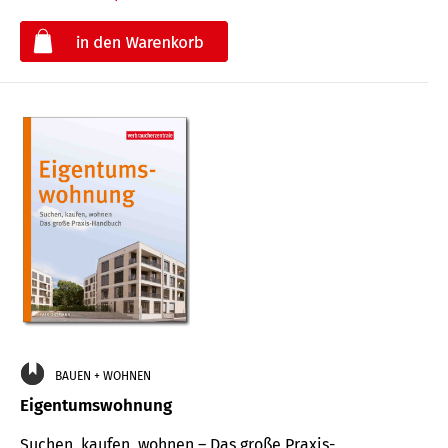
€
BAUEN + WOHNEN
Eigentumswohnung
Suchen, kaufen, wohnen – Das große Praxis-