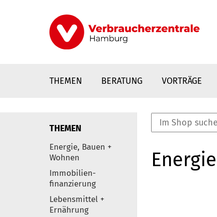
Direkt
zum
Inhalt
THEMEN
BERATUNG
VORTRÄGE
THEMEN
nstaltungen
Energie, Bauen +
Energie
0
Wohnen
Elemente
Immobilien-
finanzierung
Lebensmittel +
Ernährung