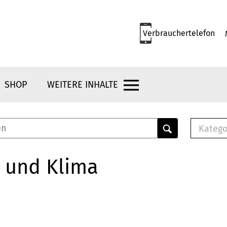
Verbrauchertelefon
SHOP
WEITERE INHALTE
Katego
E-B
Mus
 und Klima
E-B
Che
Bro
Bu