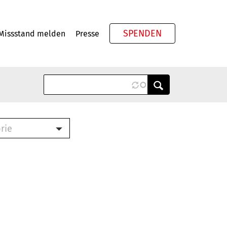
SPENDEN
Missstand melden
Presse
Meta
rie
ook (PDF)
terbrief (RTF)
roschüre (PDF)
cklisten (PDF)
schüre
ch