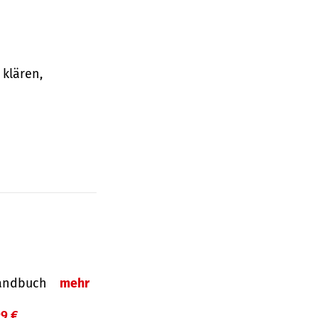
klären,
-Handbuch
mehr
99 €