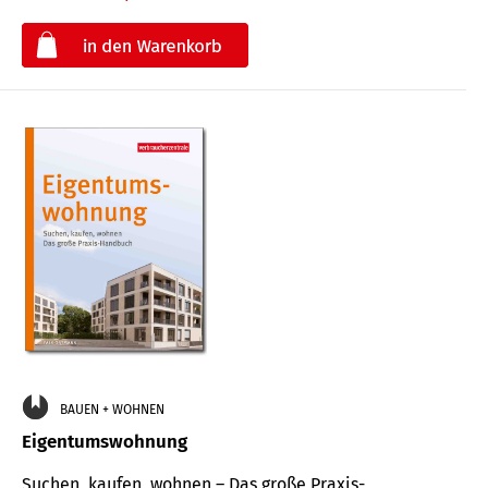
€
BAUEN + WOHNEN
Eigentumswohnung
Suchen, kaufen, wohnen – Das große Praxis-