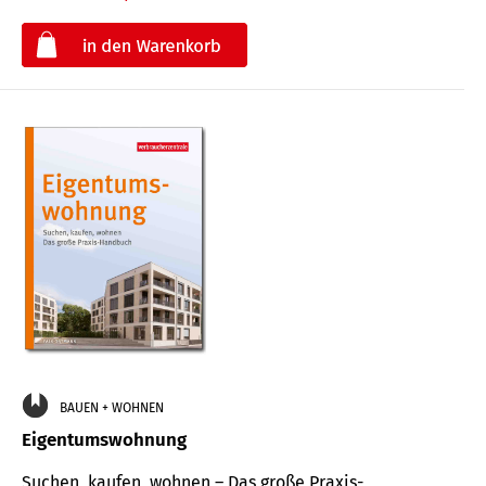
€
BAUEN + WOHNEN
Eigentumswohnung
Suchen, kaufen, wohnen – Das große Praxis-