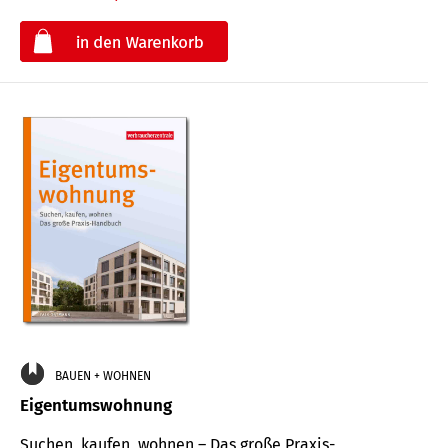
€
BAUEN + WOHNEN
Eigentumswohnung
Suchen, kaufen, wohnen – Das große Praxis-