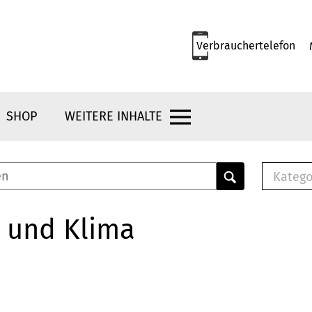
Verbrauchertelefon
SHOP
WEITERE INHALTE
Katego
E-B
Mus
 und Klima
E-B
Che
Bro
Bu