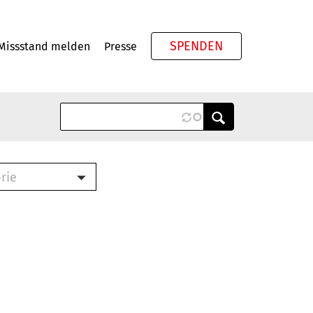
SPENDEN
Missstand melden
Presse
Meta
rie
ook (PDF)
terbrief (RTF)
roschüre (PDF)
cklisten (PDF)
schüre
ch