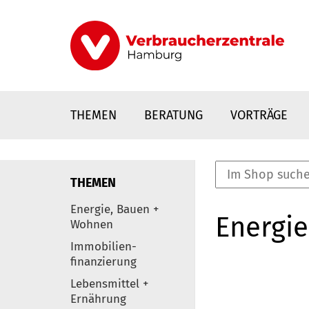
Direkt
zum
Inhalt
THEMEN
BERATUNG
VORTRÄGE
THEMEN
nstaltungen
Energie, Bauen +
Energie
0
Wohnen
Elemente
Immobilien-
finanzierung
Lebensmittel +
Ernährung