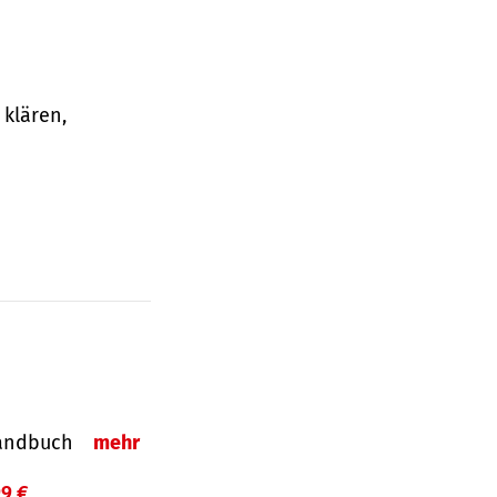
klären,
-Handbuch
mehr
99 €