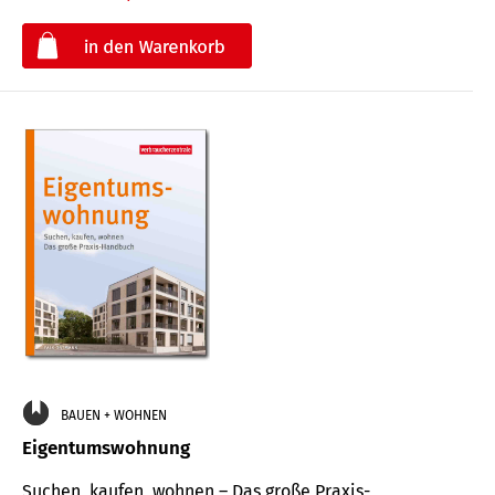
€
BAUEN + WOHNEN
Eigentumswohnung
Suchen, kaufen, wohnen – Das große Praxis-