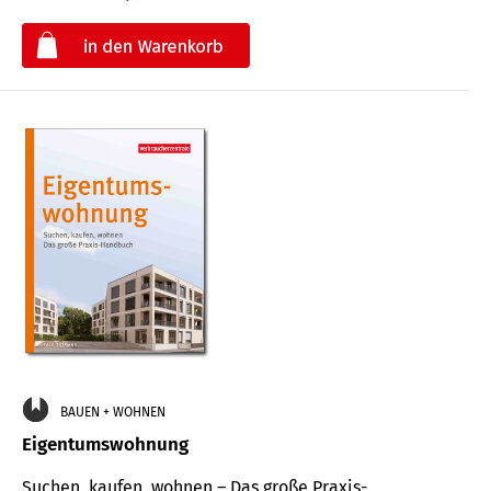
€
BAUEN + WOHNEN
Eigentumswohnung
Suchen, kaufen, wohnen – Das große Praxis-