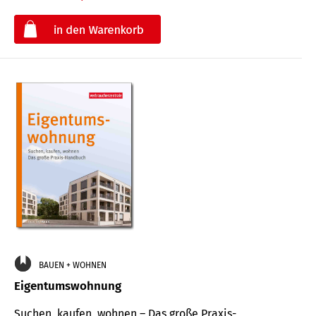
€
BAUEN + WOHNEN
Eigentumswohnung
Suchen, kaufen, wohnen – Das große Praxis-