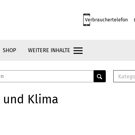
Verbrauchertelefon
SHOP
WEITERE INHALTE
Katego
E-B
Mus
 und Klima
E-B
Che
Bro
Bu