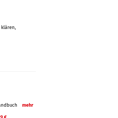
klären,
-Handbuch
mehr
99 €