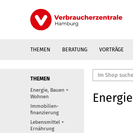
Direkt
zum
Inhalt
THEMEN
BERATUNG
VORTRÄGE
THEMEN
nstaltungen
Energie, Bauen +
Energie
0
Wohnen
Elemente
Immobilien-
finanzierung
Lebensmittel +
Ernährung