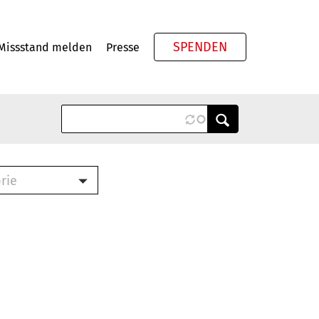
SPENDEN
Missstand melden
Presse
Meta
rie
ook (PDF)
terbrief (RTF)
roschüre (PDF)
cklisten (PDF)
schüre
ch