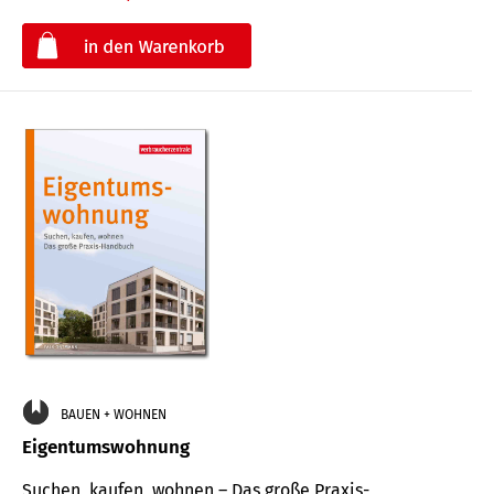
€
BAUEN + WOHNEN
Eigentumswohnung
Suchen, kaufen, wohnen – Das große Praxis-