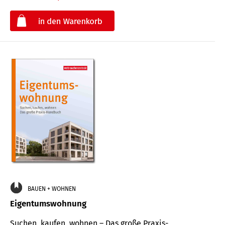
€
BAUEN + WOHNEN
Eigentumswohnung
Suchen, kaufen, wohnen – Das große Praxis-