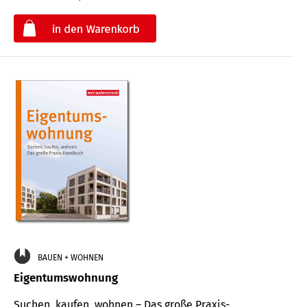
€
BAUEN + WOHNEN
Eigentumswohnung
Suchen, kaufen, wohnen – Das große Praxis-