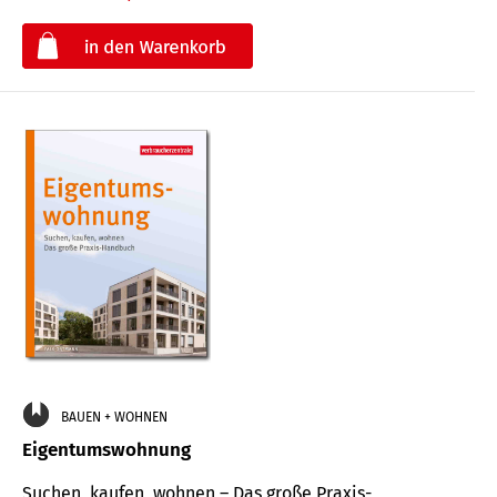
€
BAUEN + WOHNEN
Eigentumswohnung
Suchen, kaufen, wohnen – Das große Praxis-