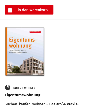
€
BAUEN + WOHNEN
Eigentumswohnung
Suchen, kaufen, wohnen – Das große Praxis-