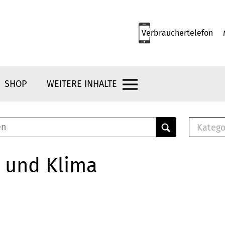
Verbrauchertelefon
SHOP
WEITERE INHALTE
Katego
E-B
Mus
 und Klima
E-B
Che
Bro
Bu