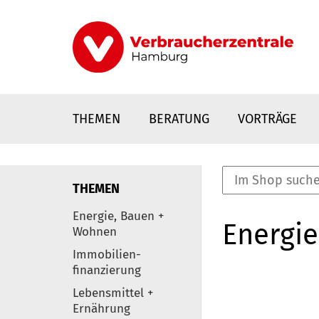
Direkt
zum
Inhalt
THEMEN
BERATUNG
VORTRÄGE
THEMEN
nstaltungen
Energie, Bauen +
Energie
0
Wohnen
Elemente
Immobilien-
finanzierung
Lebensmittel +
Ernährung