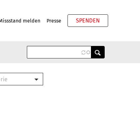
SPENDEN
Missstand melden
Presse
Meta
rie
ook (PDF)
terbrief (RTF)
roschüre (PDF)
cklisten (PDF)
schüre
ch