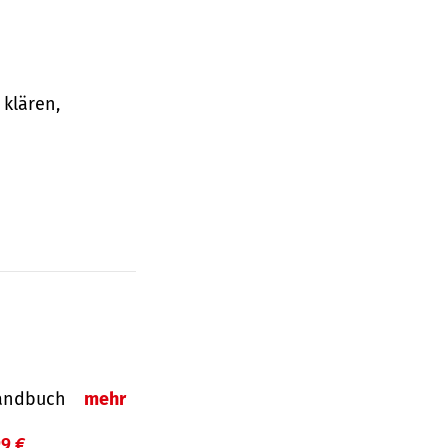
klären,
-Handbuch
mehr
99 €