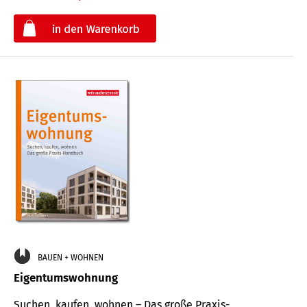
€
BAUEN + WOHNEN
Eigentumswohnung
Suchen, kaufen, wohnen – Das große Praxis-