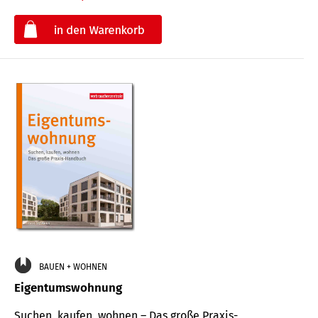
€
BAUEN + WOHNEN
Eigentumswohnung
Suchen, kaufen, wohnen – Das große Praxis-