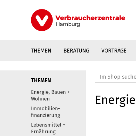
Direkt
zum
Inhalt
THEMEN
BERATUNG
VORTRÄGE
THEMEN
nstaltungen
Energie, Bauen +
Energie
0
Wohnen
Elemente
Immobilien-
finanzierung
Lebensmittel +
Ernährung