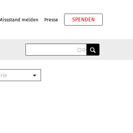
SPENDEN
Missstand melden
Presse
Meta
rie
ook (PDF)
terbrief (RTF)
roschüre (PDF)
cklisten (PDF)
schüre
ch