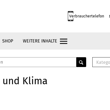
Verbrauchertelefon
SHOP
WEITERE INHALTE
Katego
E-B
Mus
 und Klima
E-B
Che
Bro
Bu