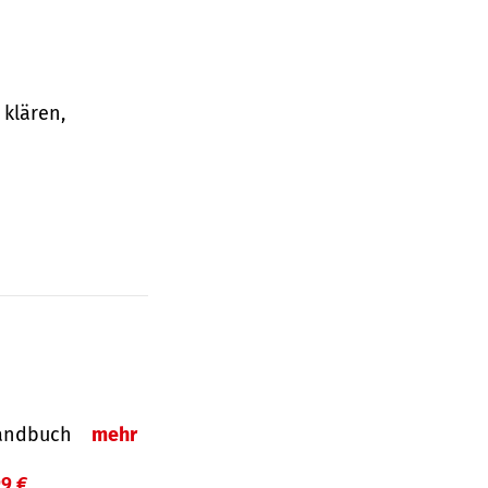
klären,
-Handbuch
mehr
99 €